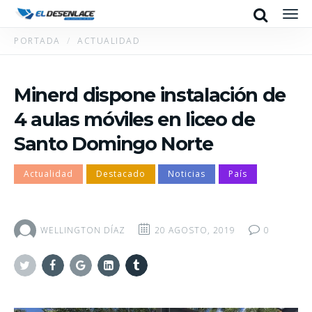
Search
Men
PORTADA
ACTUALIDAD
Minerd dispone instalación de
4 aulas móviles en liceo de
Santo Domingo Norte
Actualidad
Destacado
Noticias
País
WELLINGTON DÍAZ
20 AGOSTO, 2019
0
Twitter
Facebook
Google+
Linkedin
Tumblr