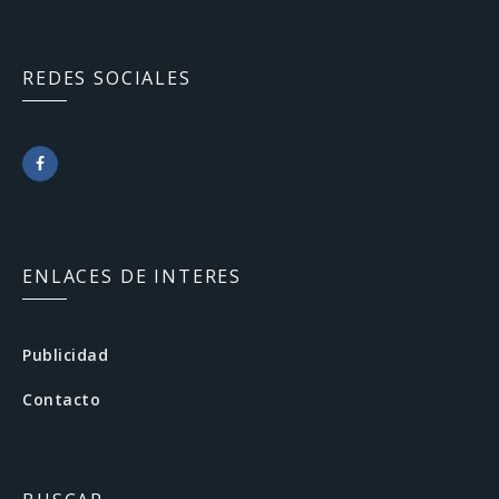
REDES SOCIALES
F
a
c
ENLACES DE INTERES
e
b
Publicidad
o
Contacto
o
k