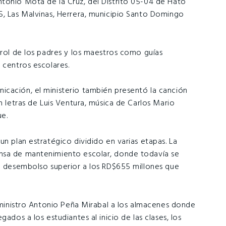
tonio Mota de la Cruz, del Distrito 05-04 de Hato
5, Las Malvinas, Herrera, municipio Santo Domingo
 rol de los padres y los maestros como guías
 centros escolares.
icación, el ministerio también presentó la canción
n letras de Luis Ventura, música de Carlos Mario
ue.
un plan estratégico dividido en varias etapas. La
nsa de mantenimiento escolar, donde todavía se
un desembolso superior a los RD$655 millones que
l ministro Antonio Peña Mirabal a los almacenes donde
ados a los estudiantes al inicio de las clases, los