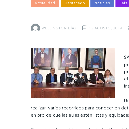
Actualidad
Destacado
Noticias
País
WELLINGTON DÍAZ
13 AGOSTO, 2019
SA
pr
pr
el
in
Un
realizan varios recorridos para conocer en deta
en pro de que las aulas estén listas y equipada