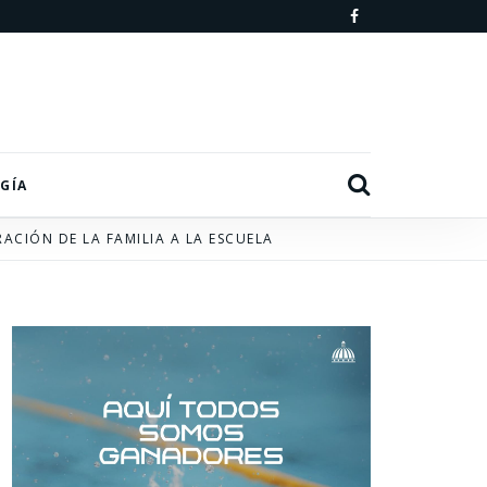
F
a
c
e
b
Search
GÍA
o
ACIÓN DE LA FAMILIA A LA ESCUELA
o
k