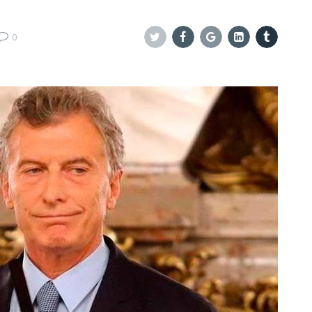
0
Twitter
Facebook
Google+
Linkedin
Tumblr