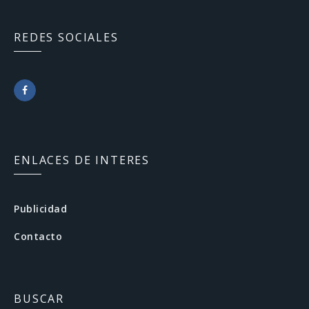
REDES SOCIALES
F
a
c
ENLACES DE INTERES
e
b
Publicidad
o
Contacto
o
k
BUSCAR