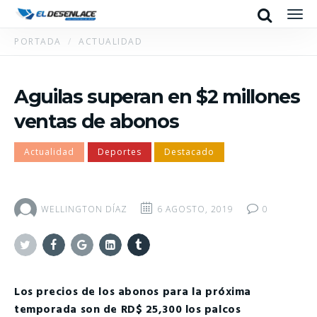
Search
Men
PORTADA
ACTUALIDAD
Aguilas superan en $2 millones
ventas de abonos
Actualidad
Deportes
Destacado
WELLINGTON DÍAZ
6 AGOSTO, 2019
0
Twitter
Facebook
Google+
Linkedin
Tumblr
Los precios de los abonos para la próxima
temporada son de RD$ 25,300 los palcos