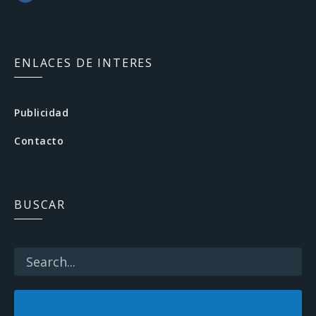
F
a
c
ENLACES DE INTERES
e
b
Publicidad
o
Contacto
o
k
BUSCAR