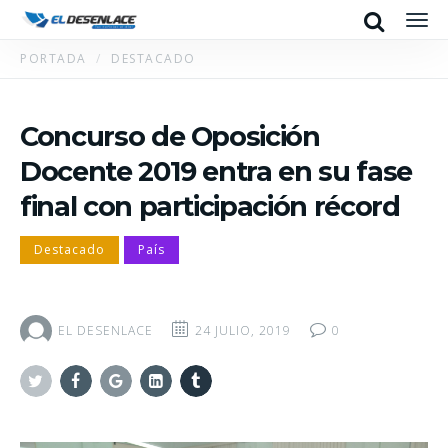
Search
Men
PORTADA
DESTACADO
Concurso de Oposición
Docente 2019 entra en su fase
final con participación récord
Destacado
País
EL DESENLACE
24 JULIO, 2019
0
Twitter
Facebook
Google+
Linkedin
Tumblr