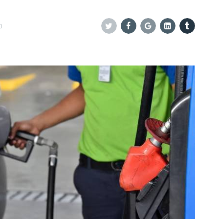
0
Twitter
Facebook
Google+
Linkedin
Tumblr