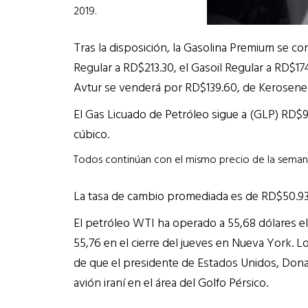
2019.
Tras la disposición, la Gasolina Premium se c
Regular a RD$213.30, el Gasoil Regular a RD$17
Avtur se venderá por RD$139.60, de Kerosene p
El Gas Licuado de Petróleo sigue a (GLP) RD$9
cúbico.
Todos continúan con el mismo precio de la seman
La tasa de cambio promediada es de RD$50.93
El petróleo WTI ha operado a 55,68 dólares el 
55,76 en el cierre del jueves en Nueva York. L
de que el presidente de Estados Unidos, Dona
avión iraní en el área del Golfo Pérsico.