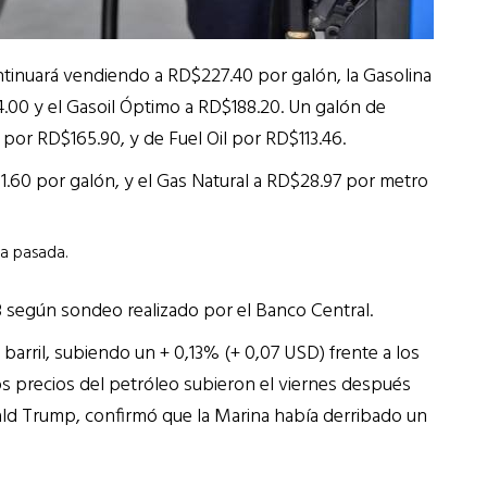
ontinuará vendiendo a RD$227.40 por galón, la Gasolina
4.00 y el Gasoil Óptimo a RD$188.20. Un galón de
or RD$165.90, y de Fuel Oil por RD$113.46.
1.60 por galón, y el Gas Natural a RD$28.97 por metro
a pasada.
 según sondeo realizado por el Banco Central.
barril, subiendo un + 0,13% (+ 0,07 USD) frente a los
os precios del petróleo subieron el viernes después
ld Trump, confirmó que la Marina había derribado un