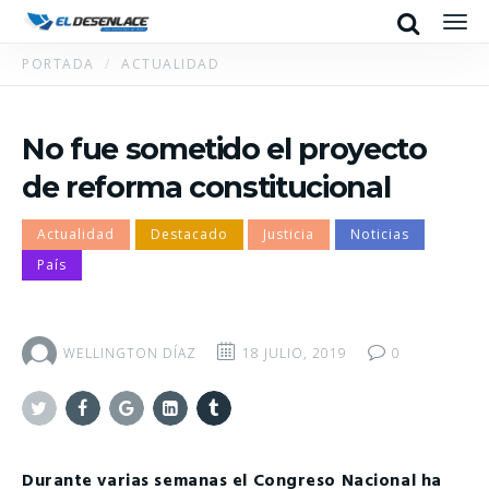
Search
Men
PORTADA
ACTUALIDAD
No fue sometido el proyecto
de reforma constitucional
Actualidad
Destacado
Justicia
Noticias
País
WELLINGTON DÍAZ
18 JULIO, 2019
0
Twitter
Facebook
Google+
Linkedin
Tumblr
Durante varias semanas el Congreso Nacional ha