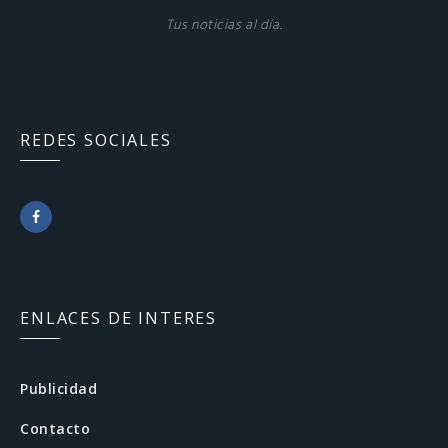
Tus noticias al día.
REDES SOCIALES
F
a
c
ENLACES DE INTERES
e
b
Publicidad
o
Contacto
o