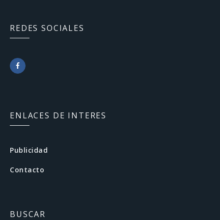
REDES SOCIALES
F
a
c
ENLACES DE INTERES
e
b
Publicidad
o
Contacto
o
k
BUSCAR