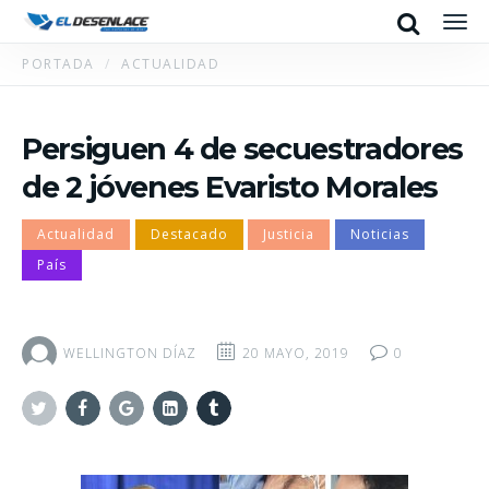
Search
Men
PORTADA
ACTUALIDAD
Persiguen 4 de secuestradores
de 2 jóvenes Evaristo Morales
Actualidad
Destacado
Justicia
Noticias
País
WELLINGTON DÍAZ
20 MAYO, 2019
0
Twitter
Facebook
Google+
Linkedin
Tumblr