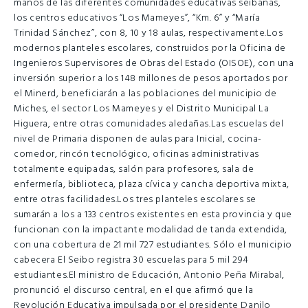
manos de las diferentes comunidades educativas seibanas,
los centros educativos “Los Mameyes”, “Km. 6” y “María
Trinidad Sánchez”, con 8, 10 y 18 aulas, respectivamente.Los
modernos planteles escolares, construidos por la Oficina de
Ingenieros Supervisores de Obras del Estado (OISOE), con una
inversión superior a los 148 millones de pesos aportados por
el Minerd, beneficiarán a las poblaciones del municipio de
Miches, el sector Los Mameyes y el Distrito Municipal La
Higuera, entre otras comunidades aledañas.Las escuelas del
nivel de Primaria disponen de aulas para Inicial, cocina-
comedor, rincón tecnológico, oficinas administrativas
totalmente equipadas, salón para profesores, sala de
enfermería, biblioteca, plaza cívica y cancha deportiva mixta,
entre otras facilidades.Los tres planteles escolares se
sumarán a los a 133 centros existentes en esta provincia y que
funcionan con la impactante modalidad de tanda extendida,
con una cobertura de 21 mil 727 estudiantes. Sólo el municipio
cabecera El Seibo registra 30 escuelas para 5 mil 294
estudiantes.El ministro de Educación, Antonio Peña Mirabal,
pronunció el discurso central, en el que afirmó que la
Revolución Educativa impulsada por el presidente Danilo