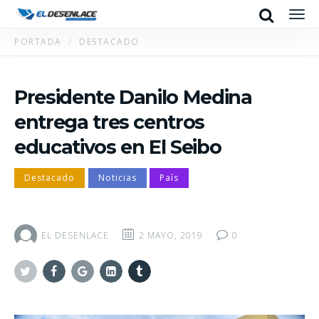
Search
Men
PORTADA
DESTACADO
Presidente Danilo Medina
entrega tres centros
educativos en El Seibo
Destacado
Noticias
País
EL DESENLACE
2 MAYO, 2019
0
Twitter
Facebook
Google+
Linkedin
Tumblr