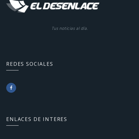
Tus noticias al día.
REDES SOCIALES
F
a
c
ENLACES DE INTERES
e
b