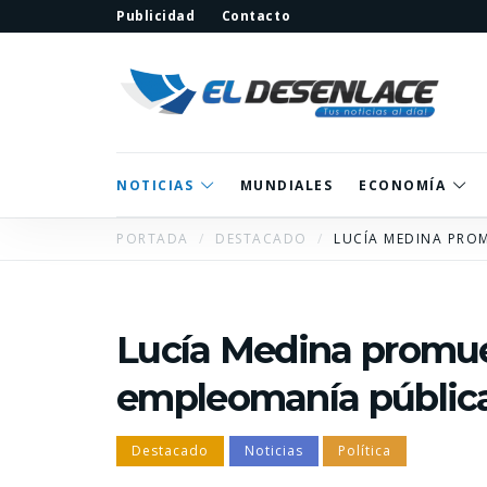
Publicidad
Contacto
NOTICIAS
MUNDIALES
ECONOMÍA
PORTADA
DESTACADO
LUCÍA MEDINA PROM
Lucía Medina promuev
empleomanía públic
Destacado
Noticias
Política