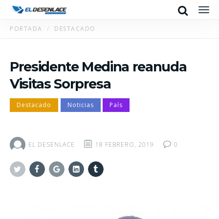
Search
Men
PORTADA
DESTACADO
Presidente Medina reanuda
Visitas Sorpresa
Destacado
Noticias
País
EL DESENLACE
18 FEBRERO, 2019
0
Twitter
Facebook
Google+
Linkedin
Tumblr