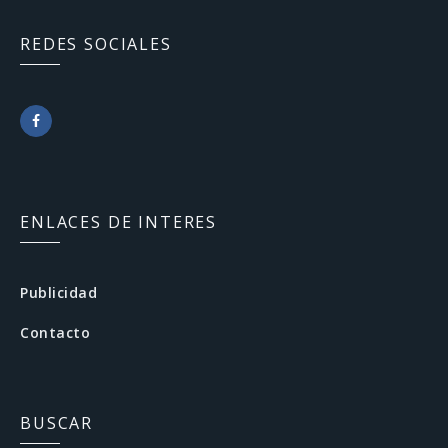
REDES SOCIALES
F
a
c
ENLACES DE INTERES
e
b
Publicidad
o
Contacto
o
k
BUSCAR