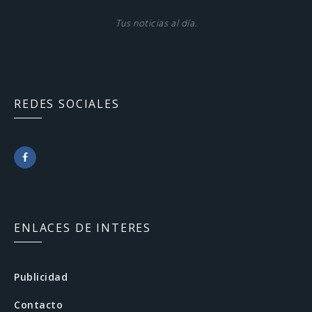
Tus noticias al día.
REDES SOCIALES
F
a
c
ENLACES DE INTERES
e
b
Publicidad
o
Contacto