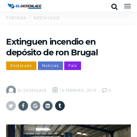
Search
Men
PORTADA
DESTACADO
Extinguen incendio en
depósito de ron Brugal
Destacado
Noticias
País
EL DESENLACE
16 FEBRERO, 2019
0
Twitter
Facebook
Google+
Linkedin
Tumblr