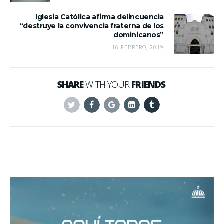
Iglesia Católica afirma delincuencia
“destruye la convivencia fraterna de los
dominicanos”
16 FEBRERO, 2019
SHARE
WITH YOUR
FRIENDS
!
Twitter
Facebook
Google+
Linkedin
Tumblr