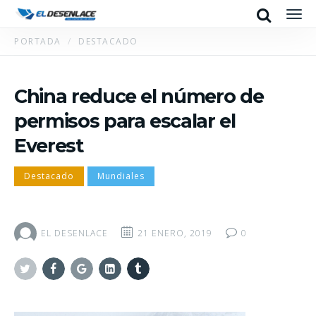
Search
Men
PORTADA
DESTACADO
China reduce el número de
permisos para escalar el
Everest
Destacado
Mundiales
EL DESENLACE
21 ENERO, 2019
0
Twitter
Facebook
Google+
Linkedin
Tumblr