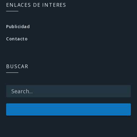
c
ENLACES DE INTERES
e
b
Publicidad
o
Contacto
o
k
BUSCAR