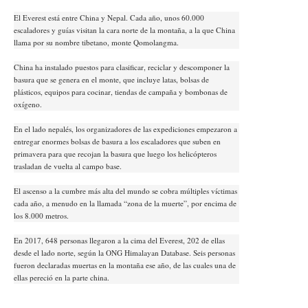
El Everest está entre China y Nepal. Cada año, unos 60.000
escaladores y guías visitan la cara norte de la montaña, a la que China
llama por su nombre tibetano, monte Qomolangma.
China ha instalado puestos para clasificar, reciclar y descomponer la
basura que se genera en el monte, que incluye latas, bolsas de
plásticos, equipos para cocinar, tiendas de campaña y bombonas de
oxígeno.
En el lado nepalés, los organizadores de las expediciones empezaron a
entregar enormes bolsas de basura a los escaladores que suben en
primavera para que recojan la basura que luego los helicópteros
trasladan de vuelta al campo base.
El ascenso a la cumbre más alta del mundo se cobra múltiples víctimas
cada año, a menudo en la llamada “zona de la muerte”, por encima de
los 8.000 metros.
En 2017, 648 personas llegaron a la cima del Everest, 202 de ellas
desde el lado norte, según la ONG Himalayan Database. Seis personas
fueron declaradas muertas en la montaña ese año, de las cuales una de
ellas pereció en la parte china.