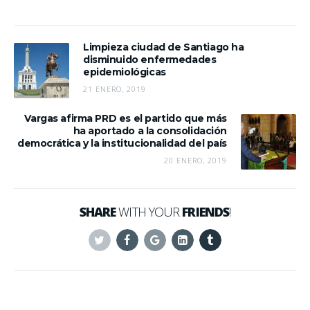
Limpieza ciudad de Santiago ha
disminuido enfermedades
epidemiológicas
21 ENERO, 2019
Vargas afirma PRD es el partido que más
ha aportado a la consolidación
democrática y la institucionalidad del país
20 ENERO, 2019
SHARE
WITH YOUR
FRIENDS
!
Twitter
Facebook
Google+
Linkedin
Tumblr