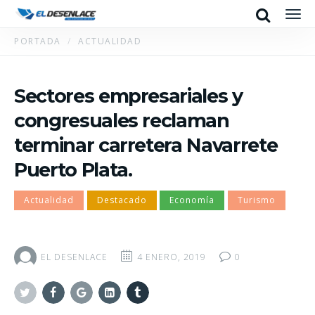
Search
Men
PORTADA
ACTUALIDAD
Sectores empresariales y
congresuales reclaman
terminar carretera Navarrete
Puerto Plata.
Actualidad
Destacado
Economía
Turismo
EL DESENLACE
4 ENERO, 2019
0
Twitter
Facebook
Google+
Linkedin
Tumblr