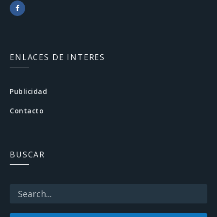
F
a
c
ENLACES DE INTERES
e
b
Publicidad
o
Contacto
o
k
BUSCAR