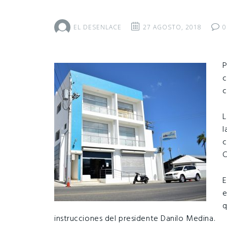
EL DESENLACE
27 AGOSTO, 2018
0
P
c
c
L
l
c
C
E
e
q
instrucciones del presidente Danilo Medina.