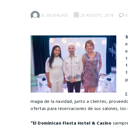
EL DESENLACE
25 AGOSTO, 2018
0
e
e
t
f
f
p
E
magia de la navidad, junto a clientes, proveed
ofertas para reservaciones de sus salones, lo
“El Dominican Fiesta Hotel & Casino
siempre