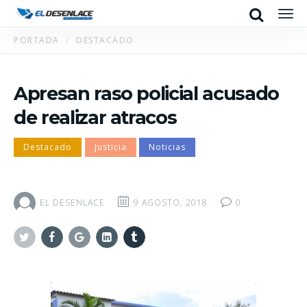
Search
Men
PORTADA
DESTACADO
Apresan raso policial acusado
de realizar atracos
Destacado
Justicia
Noticias
EL DESENLACE
9 AGOSTO, 2018
0
Twitter
Facebook
Google+
Linkedin
Tumblr