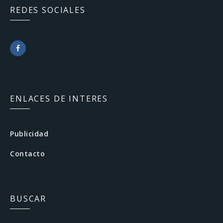
REDES SOCIALES
F
a
c
ENLACES DE INTERES
e
b
Publicidad
o
Contacto
o
k
BUSCAR