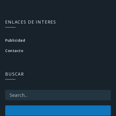
F
a
c
ENLACES DE INTERES
e
b
Publicidad
o
Contacto
o
k
BUSCAR