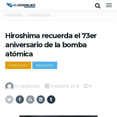
Search
Men
PORTADA
DESTACADO
Hiroshima recuerda el 73er
aniversario de la bomba
atómica
Destacado
Mundiales
EL DESENLACE
6 AGOSTO, 2018
0
Twitter
Facebook
Google+
Linkedin
Tumblr