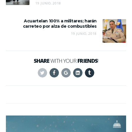
19 JUNIO, 2018
Acuartelan 100% a militares; harán
carreteo por alza de combustibles
19 JUNIO, 2018
SHARE
WITH YOUR
FRIENDS
!
Twitter
Facebook
Google+
Linkedin
Tumblr