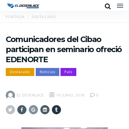
Search
Men
PORTADA
DESTACADO
Comunicadores del Cibao
participan en seminario ofreció
EDENORTE
Destacado
Noticias
País
EL DESENLACE
19 JUNIO, 2018
0
Twitter
Facebook
Google+
Linkedin
Tumblr