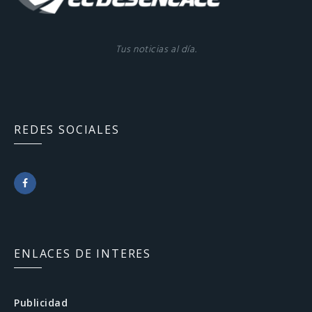
Tus noticias al día.
REDES SOCIALES
F
a
c
ENLACES DE INTERES
e
b
Publicidad