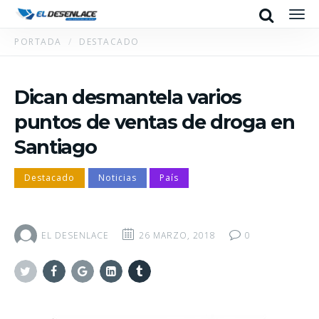
Search
Men
PORTADA
DESTACADO
Dican desmantela varios
puntos de ventas de droga en
Santiago
Destacado
Noticias
País
EL DESENLACE
26 MARZO, 2018
0
Twitter
Facebook
Google+
Linkedin
Tumblr