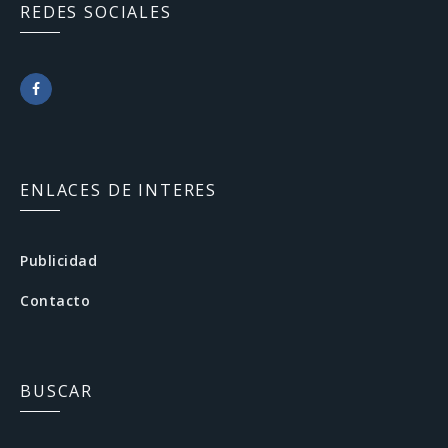
REDES SOCIALES
F
a
c
ENLACES DE INTERES
e
b
Publicidad
o
Contacto
o
k
BUSCAR