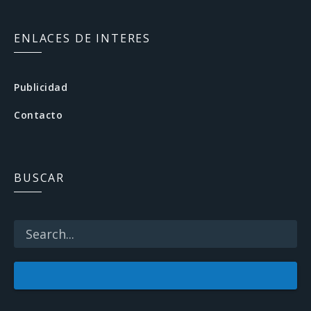
a
c
ENLACES DE INTERES
e
b
Publicidad
o
Contacto
o
k
BUSCAR