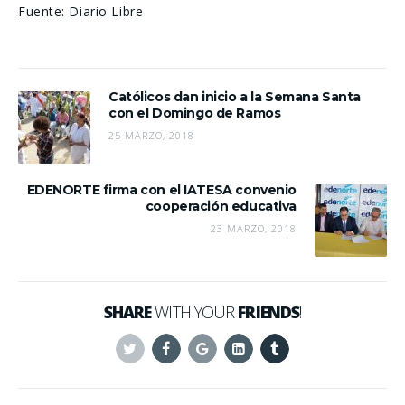
Fuente: Diario Libre
Católicos dan inicio a la Semana Santa
con el Domingo de Ramos
25 MARZO, 2018
EDENORTE firma con el IATESA convenio
cooperación educativa
23 MARZO, 2018
SHARE
WITH YOUR
FRIENDS
!
Twitter
Facebook
Google+
Linkedin
Tumblr