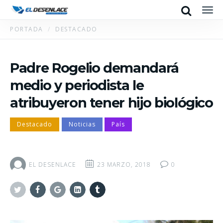
Search
Men
PORTADA
DESTACADO
Padre Rogelio demandará
medio y periodista le
atribuyeron tener hijo biológico
Destacado
Noticias
País
EL DESENLACE
23 MARZO, 2018
0
Twitter
Facebook
Google+
Linkedin
Tumblr