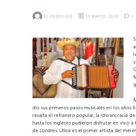
EL DESENLACE
15 MARZO, 2018
0
S
a
l
v
C
M
q
M
dio sus primeros pasos musicales en los años 
resalta el refranero popular, la idiosincracia d
hasta los ingleses pudieron disfrutar en vivo a
de Londres. Ulloa es el primer artista del mere