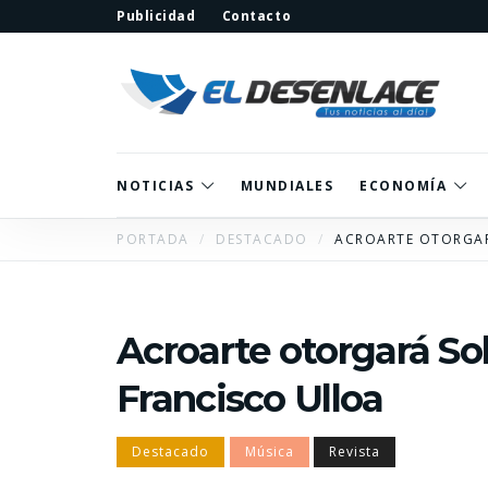
Publicidad
Contacto
NOTICIAS
MUNDIALES
ECONOMÍA
PORTADA
DESTACADO
ACROARTE OTORGAR
Acroarte otorgará So
Francisco Ulloa
Destacado
Música
Revista