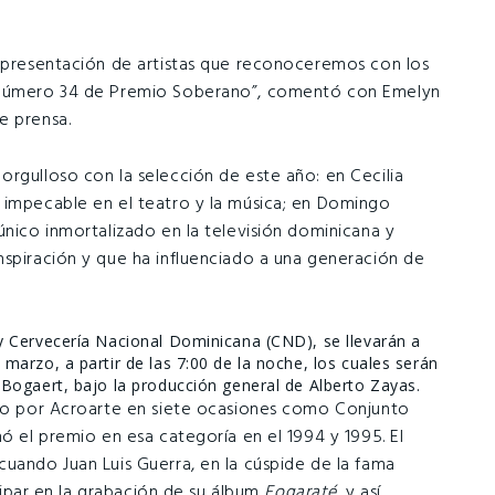
representación de artistas que reconoceremos con los
n número 34 de Premio Soberano”, comentó con Emelyn
e prensa.
orgulloso con la selección de este año: en Cecilia
 impecable en el teatro y la música; en Domingo
único inmortalizado en la televisión dominicana y
nspiración y que ha influenciado a una generación de
 Cervecería Nacional Dominicana (CND), se llevarán a
arzo, a partir de las 7:00 de la noche, los cuales serán
Bogaert, bajo la producción general de Alberto Zayas.
ado por Acroarte en siete ocasiones como Conjunto
nó el premio en esa categoría en el 1994 y 1995. El
cuando Juan Luis Guerra, en la cúspide de la fama
icipar en la grabación de su álbum
Fogaraté,
y así