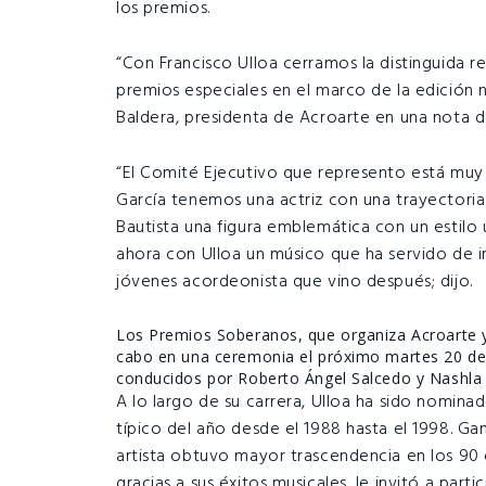
los premios.
“Con Francisco Ulloa cerramos la distinguida 
premios especiales en el marco de la edició
Baldera, presidenta de Acroarte en una nota d
“El Comité Ejecutivo que represento está muy 
García tenemos una actriz con una trayectoria
Bautista una figura emblemática con un estilo 
ahora con Ulloa un músico que ha servido de i
jóvenes acordeonista que vino después; dijo.
Los Premios Soberanos, que organiza Acroarte y
cabo en una ceremonia el próximo martes 20 de m
conducidos por Roberto Ángel Salcedo y Nashla 
A lo largo de su carrera, Ulloa ha sido nomin
típico del año desde el 1988 hasta el 1998. Ga
artista obtuvo mayor trascendencia en los 90 
gracias a sus éxitos musicales, le invitó a part