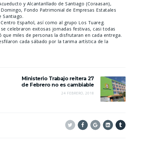
cueducto y Alcantarillado de Santiago (Coraasan),
o Domingo, Fondo Patrimonial de Empresas Estatales
e Santiago.
l Centro Español, así como al grupo Los Tuareg.
e celebraron exitosas jornadas festivas, casi todas
ó que miles de personas la disfrutaran en cada entrega.
esfilaron cada sábado por la tarima artística de la
Ministerio Trabajo reitera 27
de Febrero no es cambiable
24 FEBRERO, 2018
Twitter
Facebook
Google+
Linkedin
Tumblr