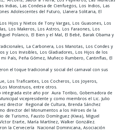
 Las Indias, Las Condesa de Cienfuegos, Los Indios, Las
nes Adolescentes del Futuro, Llanera Solitaria, El
Los Hijos y Nietos de Tony Vargas, Los Guasones, Los
las, Los Makeros, Los Astros, Los Faraones, Los
guel Polanco, El Bien y el Mal, El Bebé, Barak Obama y
radicionales, La Carbonera, Los Manotas, Los Condes y
s y Los Invisibles, Los Gladiadores, Los Hijos de los
de mi País, Peña Gómez, Muñeco Rumbero, Cantinflas, El
ron el toque tradicional y social del carnaval con sus
lue, Los Traficantes, Los Cocheros, Los Joyeros,
 Los Monstruos, entre otros.
o integrada este año por Aura Toribio, Gobernadora de
 Municipal vicepresidente y como miembros el Lic. Julio
pez director Regional de Cultura, Brenda Sánchez
ano director del Monumentos a los Héroes de la
erio de Turismo, Fausto Domínguez (Kiwa), Miguel
Víctor Erarte, María Martínez, Walker González.
eron la Cervecería Nacional Dominicana, Asociación