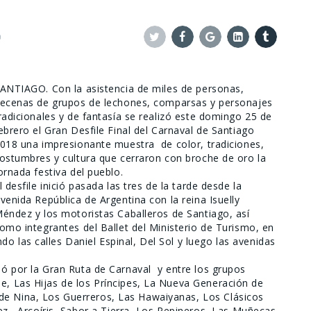
0
Twitter
Facebook
Google+
Linkedin
Tumblr
ANTIAGO. Con la asistencia de miles de personas,
ecenas de grupos de lechones, comparsas y personajes
radicionales y de fantasía se realizó este domingo 25 de
ebrero el Gran Desfile Final del Carnaval de Santiago
018 una impresionante muestra de color, tradiciones,
ostumbres y cultura que cerraron con broche de oro la
ornada festiva del pueblo.
l desfile inició pasada las tres de la tarde desde la
venida República de Argentina con la reina Isuelly
éndez y los motoristas Caballeros de Santiago, así
omo integrantes del Ballet del Ministerio de Turismo, en
o las calles Daniel Espinal, Del Sol y luego las avenidas
iló por la Gran Ruta de Carnaval y entre los grupos
ie, Las Hijas de los Príncipes, La Nueva Generación de
de Nina, Los Guerreros, Las Hawaiyanas, Los Clásicos
 Arcoíris, Sabor a Tierra, Los Pepineros, Las Muñecas