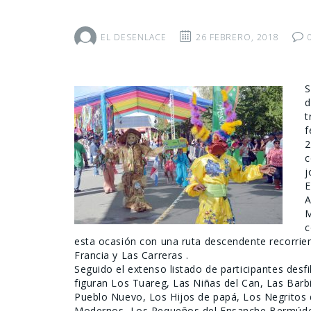
EL DESENLACE
26 FEBRERO, 2018
S
d
t
f
2
c
j
E
A
M
c
esta ocasión con una ruta descendente recorriend
Francia y Las Carreras .
Seguido el extenso listado de participantes desf
figuran Los Tuareg, Las Niñas del Can, Las Barb
Pueblo Nuevo, Los Hijos de papá, Los Negritos 
Modernos, Los Pequeños del Ensanche Bermúdez,