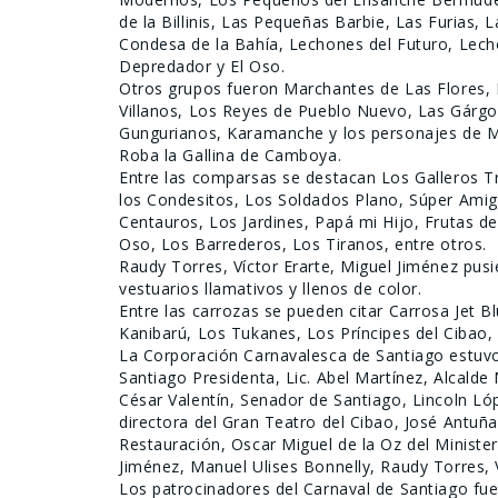
de la Billinis, Las Pequeñas Barbie, Las Furias,
Condesa de la Bahía, Lechones del Futuro, Lecho
Depredador y El Oso.
Otros grupos fueron Marchantes de Las Flores, 
Villanos, Los Reyes de Pueblo Nuevo, Las Gárgo
Gungurianos, Karamanche y los personajes de Mi
Roba la Gallina de Camboya.
Entre las comparsas se destacan Los Galleros T
los Condesitos, Los Soldados Plano, Súper Amigo
Centauros, Los Jardines, Papá mi Hijo, Frutas 
Oso, Los Barrederos, Los Tiranos, entre otros.
Raudy Torres, Víctor Erarte, Miguel Jiménez pusie
vestuarios llamativos y llenos de color.
Entre las carrozas se pueden citar Carrosa Jet B
Kanibarú, Los Tukanes, Los Príncipes del Cibao,
La Corporación Carnavalesca de Santiago estuv
Santiago Presidenta, Lic. Abel Martínez, Alcalde
César Valentín, Senador de Santiago, Lincoln Ló
directora del Gran Teatro del Cibao, José Antuñ
Restauración, Oscar Miguel de la Oz del Minist
Jiménez, Manuel Ulises Bonnelly, Raudy Torres, 
Los patrocinadores del Carnaval de Santiago fu