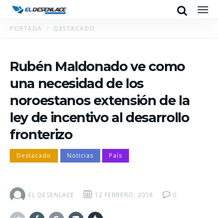
Search
Men
PORTADA
DESTACADO
Rubén Maldonado ve como
una necesidad de los
noroestanos extensión de la
ley de incentivo al desarrollo
fronterizo
Destacado
Noticias
País
EL DESENLACE
12 FEBRERO, 2018
0