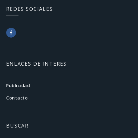
REDES SOCIALES
F
a
c
ENLACES DE INTERES
e
b
Publicidad
o
Contacto
o
k
BUSCAR