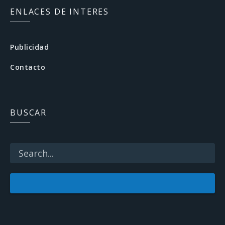
c
ENLACES DE INTERES
e
b
Publicidad
o
Contacto
o
k
BUSCAR