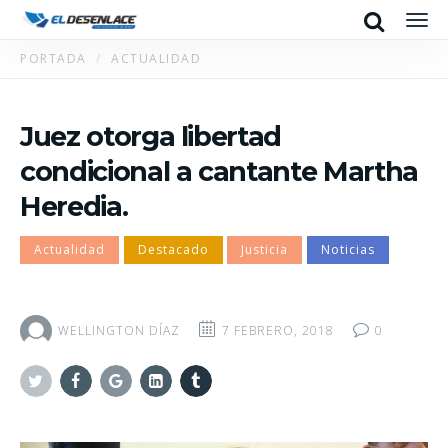
Search
Men
PORTADA
ACTUALIDAD
Juez otorga libertad
condicional a cantante Martha
Heredia.
Actualidad
Destacado
Justicia
Noticias
WELLINGTON DÍAZ
7 FEBRERO, 2018
0
Twitter
Facebook
Google+
Linkedin
Tumblr