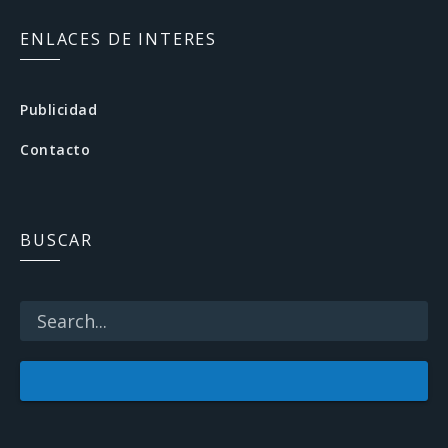
a
c
ENLACES DE INTERES
e
b
Publicidad
o
Contacto
o
k
BUSCAR