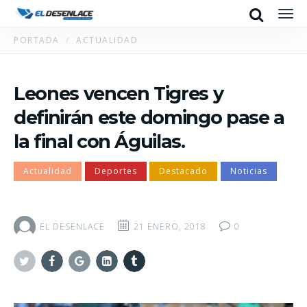
Search
Men
PORTADA
ACTUALIDAD
Leones vencen Tigres y
definirán este domingo pase a
la final con Águilas.
Actualidad
Deportes
Destacado
Noticias
EL DESENLACE
21 ENERO, 2018
0
Twitter
Facebook
Google+
Linkedin
Tumblr