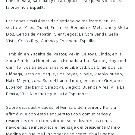
Puerto Plata, San Juan y La Altagracia. Este jueves le tocará a
la provincia Espaillt.
Las cenas simultáneas de Santiago se realizaron en los
sectores Yapur Dumit, Ensanche Bermúdez, Mella Uno y Mella
Dos, Cerros de Papatín, Cienfuegos, La Otra Banda, Bella
Vista, Cristo Rey, Gurabo y Ensanche Espaillat.
También en Yagüita del Pastor, Pekín, La Joya, Lindo, en la
zona Sur de La Herradura; La Herradura, Los Santos, Hoya del
Caimito, Los Salados, Ensanche Libertad, Los Ciruelitos, La
Ciénaga, Hato del Yaque, Los Reyes, Nibaje, Pueblo Nuevo,
Hato Mayor, zona Sur del barrio Lindo, ensanche Gregorio
Luperón, del barrio Camboya; Elegido, Buenos Aires, Villa La
Ermita, Villa Navarrete y Villa La Esperanza.
Sobre estas actividades, el Ministro de Interior y Policía
afirmó que con estos encuentros con comunitarios y
residentes en sectores donde se realizaron las cenas
navideñas, se interpreta el mensaje del presidente Danilo
Medina de que los funcionarios se acerquen a la gente.