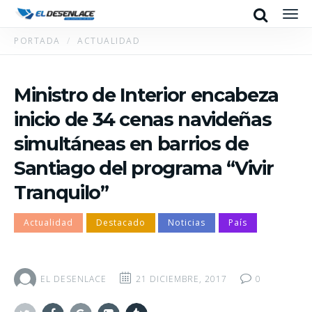
Search
Men
PORTADA
ACTUALIDAD
Ministro de Interior encabeza
inicio de 34 cenas navideñas
simultáneas en barrios de
Santiago del programa “Vivir
Tranquilo”
Actualidad
Destacado
Noticias
País
EL DESENLACE
21 DICIEMBRE, 2017
0