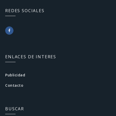
REDES SOCIALES
F
a
c
ENLACES DE INTERES
e
b
Publicidad
o
Contacto
o
k
BUSCAR