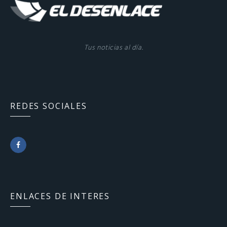
Tus noticias al día.
REDES SOCIALES
F
a
c
ENLACES DE INTERES
e
b