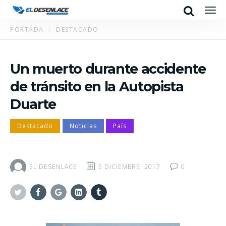
Search
Men
PORTADA
DESTACADO
Un muerto durante accidente
de tránsito en la Autopista
Duarte
Destacado
Noticias
País
EL DESENLACE
5 DICIEMBRE, 2017
0
Twitter
Facebook
Google+
Linkedin
Tumblr