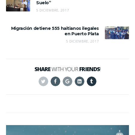
Suelo”
5 DICIEMBRE, 2017
Migración detiene 555 haitianos ilegales
en Puerto Plata
5 DICIEMBRE, 2017
SHARE
WITH YOUR
FRIENDS
!
Twitter
Facebook
Google+
Linkedin
Tumblr