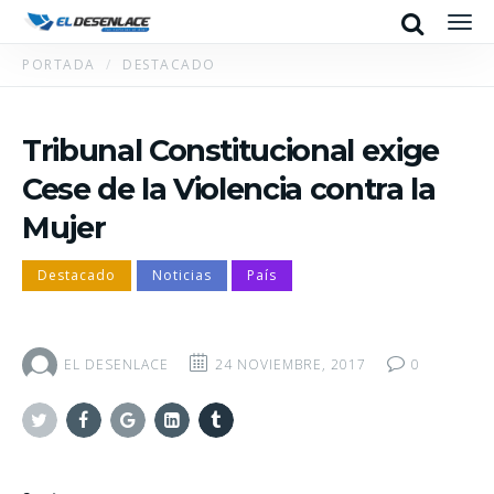
Search
Men
PORTADA
DESTACADO
Tribunal Constitucional exige
Cese de la Violencia contra la
Mujer
Destacado
Noticias
País
EL DESENLACE
24 NOVIEMBRE, 2017
0
Twitter
Facebook
Google+
Linkedin
Tumblr