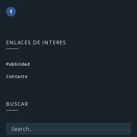
F
a
c
ENLACES DE INTERES
e
b
Publicidad
o
Contacto
o
k
BUSCAR