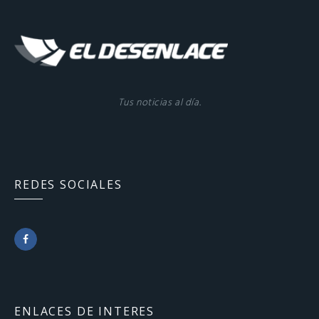
Tus noticias al día.
REDES SOCIALES
F
a
c
ENLACES DE INTERES