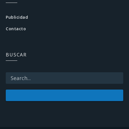
e
b
Publicidad
o
Contacto
o
k
BUSCAR