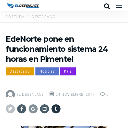
Search
Men
PORTADA
DESTACADO
EdeNorte pone en
funcionamiento sistema 24
horas en Pimentel
Destacado
Noticias
País
EL DESENLACE
24 NOVIEMBRE, 2017
0
Twitter
Facebook
Google+
Linkedin
Tumblr