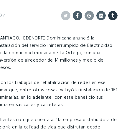
0
Twitter
Facebook
Google+
Linkedin
Tumblr
ANTIAGO.- EDENORTE Dominicana anunció la
nstalación del servicio ininterrumpido de Electricidad
n la comunidad mocana de La Ortega, con una
nversión de alrededor de 14 millones y medio de
esos.
on los trabajos de rehabilitación de redes en ese
ugar que, entre otras cosas incluyó la instalación de 161
uminarias, en lo adelante con este beneficio sus
na en sus calles y carreteras.
clientes con que cuenta allí la empresa distribuidora de
ejoría en la calidad de vida que disfrutan desde