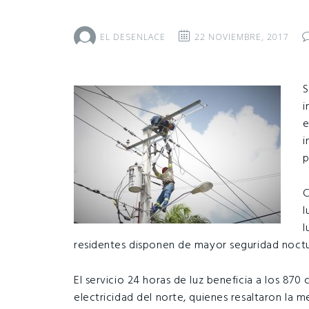
EL DESENLACE
22 NOVIEMBRE, 2017
S
i
e
i
p
C
l
l
residentes disponen de mayor seguridad noctur
El servicio 24 horas de luz beneficia a los 870 
electricidad del norte, quienes resaltaron la m