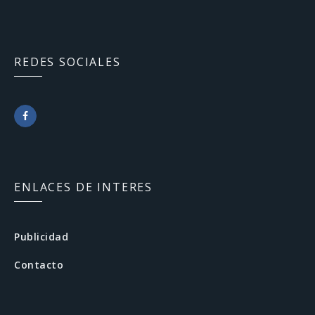
REDES SOCIALES
F
a
c
ENLACES DE INTERES
e
b
Publicidad
o
Contacto
o
k