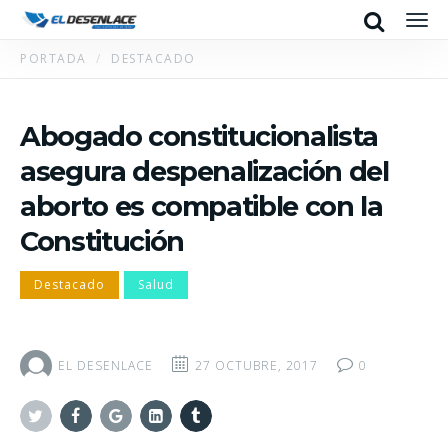
Search
Men
PORTADA
DESTACADO
Abogado constitucionalista
asegura despenalización del
aborto es compatible con la
Constitución
Destacado
Salud
EL DESENLACE
27 OCTUBRE, 2017
0
Twitter
Facebook
Google+
Linkedin
Tumblr