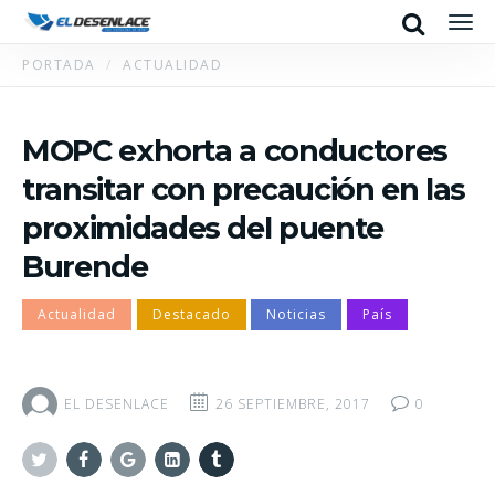
Search
Men
PORTADA
ACTUALIDAD
MOPC exhorta a conductores
transitar con precaución en las
proximidades del puente
Burende
Actualidad
Destacado
Noticias
País
EL DESENLACE
26 SEPTIEMBRE, 2017
0
Twitter
Facebook
Google+
Linkedin
Tumblr