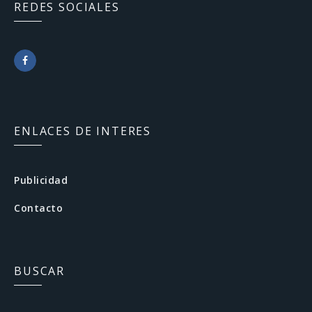
REDES SOCIALES
F
a
c
ENLACES DE INTERES
e
b
Publicidad
o
Contacto
o
k
BUSCAR