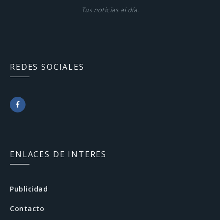
Tus noticias al día.
REDES SOCIALES
F
a
c
ENLACES DE INTERES
e
b
Publicidad
o
Contacto
o