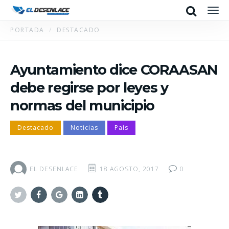
Search
Men
PORTADA
DESTACADO
Ayuntamiento dice CORAASAN
debe regirse por leyes y
normas del municipio
Destacado
Noticias
País
EL DESENLACE
18 AGOSTO, 2017
0
Twitter
Facebook
Google+
Linkedin
Tumblr