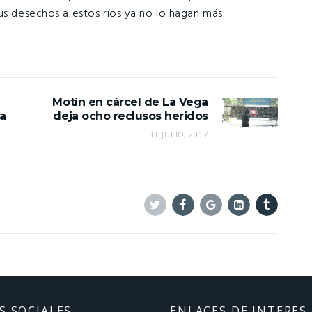
us desechos a estos ríos ya no lo hagan más.
Motín en cárcel de La Vega
a
deja ocho reclusos heridos
31 JULIO, 2017
Twitter
Facebook
Google+
Linkedin
Tumblr
S SOCIALES
ENLACES DE INTERES