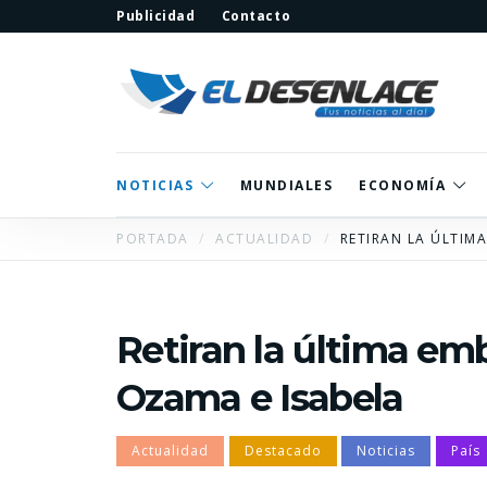
Publicidad
Contacto
NOTICIAS
MUNDIALES
ECONOMÍA
PORTADA
ACTUALIDAD
RETIRAN LA ÚLTIM
Retiran la última emb
Ozama e Isabela
Actualidad
Destacado
Noticias
País