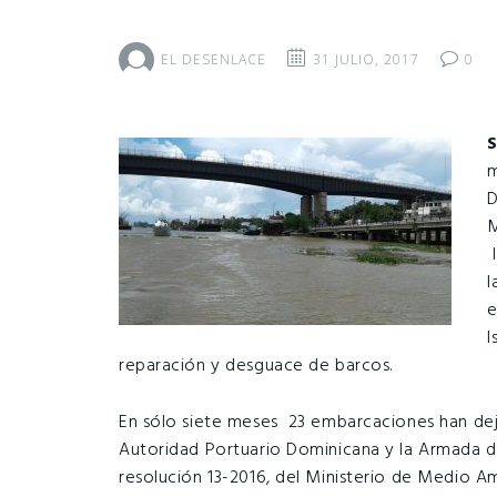
EL DESENLACE
31 JULIO, 2017
0
S
m
D
M
l
l
e
I
reparación y desguace de barcos.
En sólo siete meses 23 embarcaciones han dej
Autoridad Portuario Dominicana y la Armada d
resolución 13-2016, del Ministerio de Medio Am