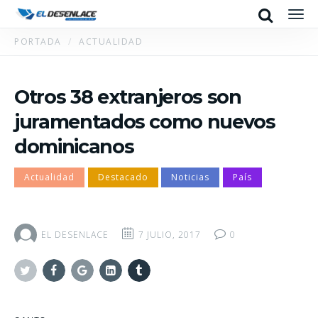
Search
Men
PORTADA
ACTUALIDAD
Otros 38 extranjeros son
juramentados como nuevos
dominicanos
Actualidad
Destacado
Noticias
País
EL DESENLACE
7 JULIO, 2017
0
Twitter
Facebook
Google+
Linkedin
Tumblr