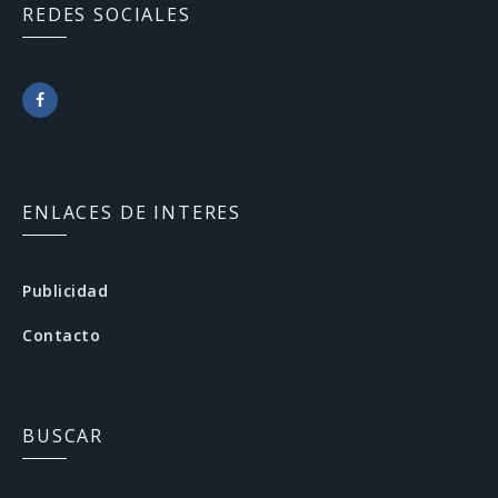
REDES SOCIALES
F
a
c
ENLACES DE INTERES
e
b
Publicidad
o
Contacto
o
k
BUSCAR