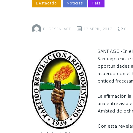
Destacado
Noticias
País
EL DESENLACE
12 ABRIL, 2017
0
SANTIAGO.-En el
Santiago existe 
oportunidades a 
acuerdo con el P
entidad fracasan
La afirmación l
una entrevista 
Amistad de ocho
Con esta revela