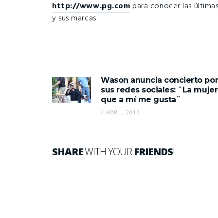
http://www.pg.com
para conocer las última
y sus marcas.
Wason anuncia concierto po
sus redes sociales: ¨La mujer
que a mí me gusta¨
4 ABRIL, 2017
SHARE
WITH YOUR
FRIENDS
!