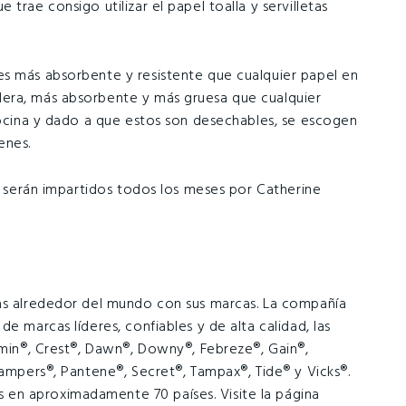
trae consigo utilizar el papel toalla y servilletas
es más absorbente y resistente que cualquier papel en
era, más absorbente y más gruesa que cualquier
 cocina y dado a que estos son desechables, se escogen
enes.
 y serán impartidos todos los meses por Catherine
nas alrededor del mundo con sus marcas. La compañía
e marcas líderes, confiables y de alta calidad, las
rmin®, Crest®, Dawn®, Downy®, Febreze®, Gain®,
Pampers®, Pantene®, Secret®, Tampax®, Tide® y Vicks®.
en aproximadamente 70 países. Visite la página