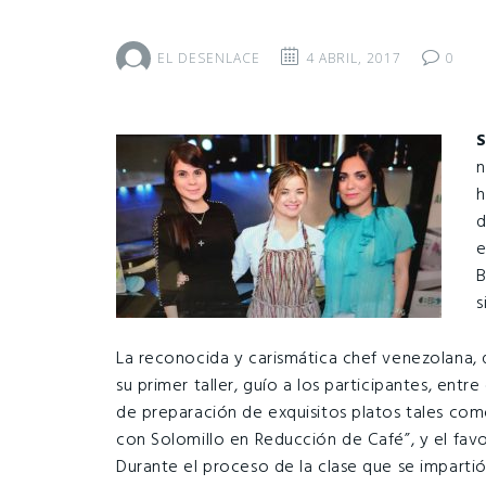
EL DESENLACE
4 ABRIL, 2017
0
S
n
h
d
e
B
s
La reconocida y carismática chef venezolana, q
su primer taller, guío a los participantes, ent
de preparación de exquisitos platos tales com
con Solomillo en Reducción de Café”, y el favo
Durante el proceso de la clase que se impartió