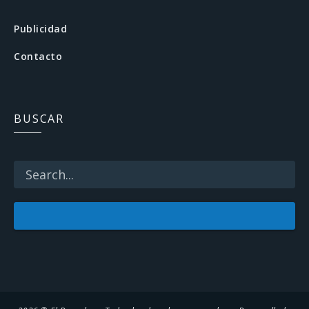
b
Publicidad
o
Contacto
o
k
BUSCAR