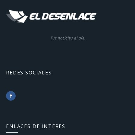
Tus noticias al día.
REDES SOCIALES
F
a
c
ENLACES DE INTERES
e