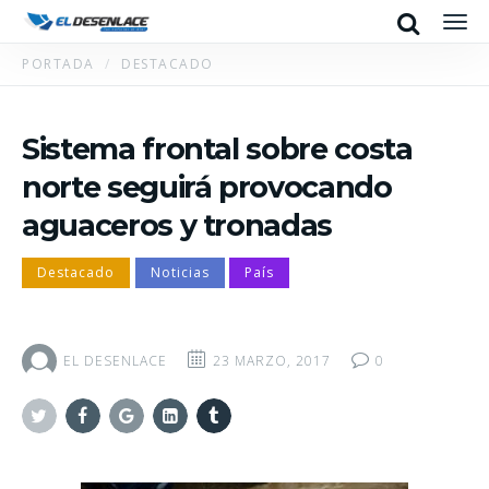
Search
Men
PORTADA
DESTACADO
Sistema frontal sobre costa
norte seguirá provocando
aguaceros y tronadas
Destacado
Noticias
País
EL DESENLACE
23 MARZO, 2017
0
Twitter
Facebook
Google+
Linkedin
Tumblr