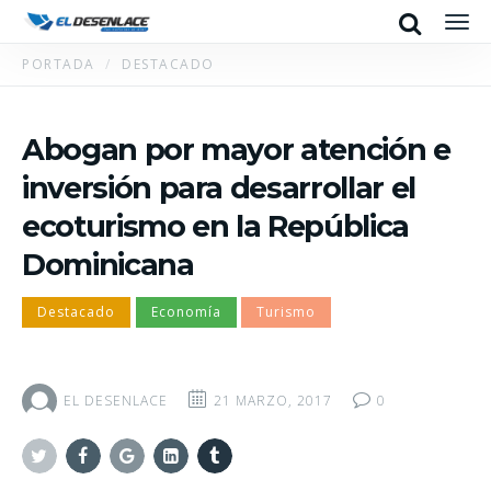
Search
Men
PORTADA
DESTACADO
Abogan por mayor atención e
inversión para desarrollar el
ecoturismo en la República
Dominicana
Destacado
Economía
Turismo
EL DESENLACE
21 MARZO, 2017
0
Twitter
Facebook
Google+
Linkedin
Tumblr