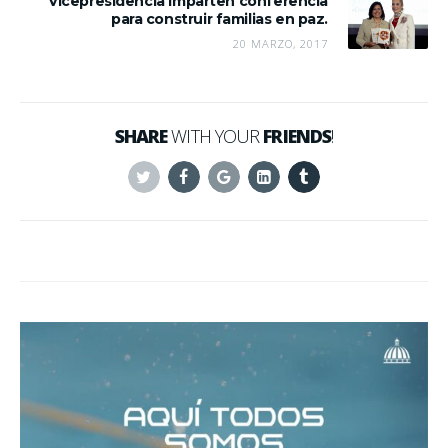
Vicepresidencia imparten conferencia
para construir familias en paz.
20 MARZO, 2017
SHARE
WITH YOUR
FRIENDS
!
Twitter
Facebook
Google+
Linkedin
Tumblr