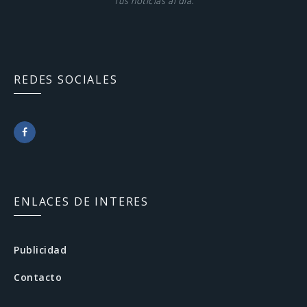
Tus noticias al día.
REDES SOCIALES
F
a
c
ENLACES DE INTERES
e
b
Publicidad
o
Contacto
o