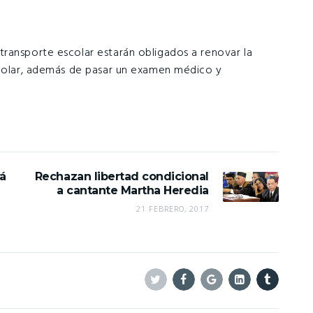
ransporte escolar estarán obligados a renovar la
scolar, además de pasar un examen médico y
á
Rechazan libertad condicional
a cantante Martha Heredia
21 FEBRERO, 2017
Twitter
Facebook
Google+
Linkedin
Tumblr