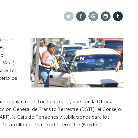
0
Twitter
Facebook
Google+
Linkedin
Tumblr
 este
e,
to
NTRANT)
carácter
terio de
ue regulan el sector transporte, que son la Oficina
ección General de Tránsito Terrestre (DGTT), el Consejo
ART), la Caja de Pensiones y Jubilaciones para los
Desarrollo del Transporte Terrestre (Fondet).