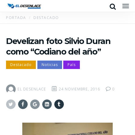
Search
Men
PORTADA
DESTACADO
Develizan foto Silvio Duran
como “Codiano del año”
Destacado
Noticias
País
EL DESENLACE
24 NOVIEMBRE, 2016
0
Twitter
Facebook
Google+
Linkedin
Tumblr