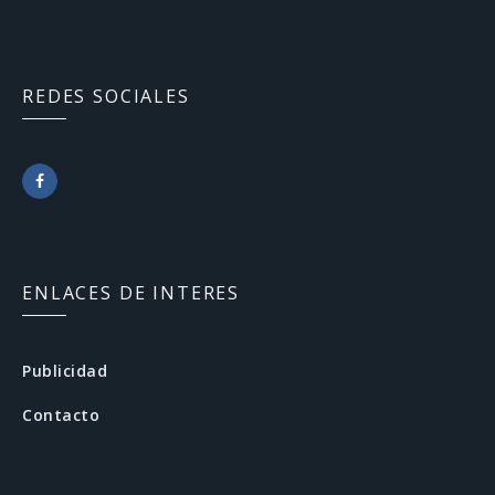
REDES SOCIALES
F
a
c
ENLACES DE INTERES
e
b
Publicidad
o
Contacto
o
k