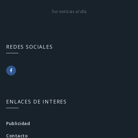
Tus noticias al día.
REDES SOCIALES
F
a
c
ENLACES DE INTERES
e
b
Publicidad
o
Contacto