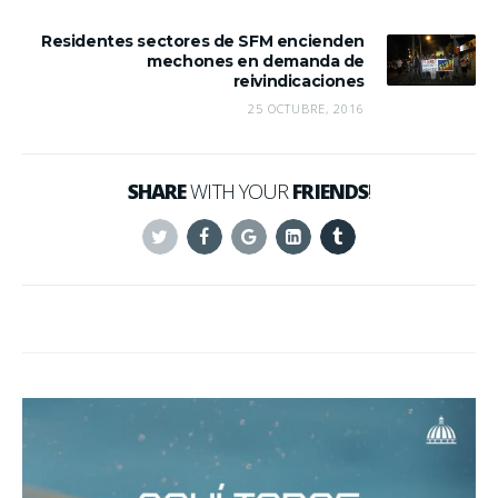
Residentes sectores de SFM encienden
mechones en demanda de
reivindicaciones
25 OCTUBRE, 2016
SHARE
WITH YOUR
FRIENDS
!
Twitter
Facebook
Google+
Linkedin
Tumblr