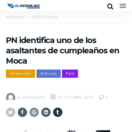
Search
Men
PORTADA
DESTACADO
PN identifica uno de los
asaltantes de cumpleaños en
Moca
Destacado
Noticias
País
EL DESENLACE
25 OCTUBRE, 2016
0
Twitter
Facebook
Google+
Linkedin
Tumblr