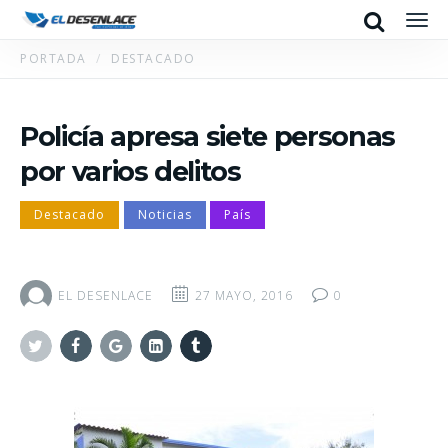
Search
Men
PORTADA
DESTACADO
Policía apresa siete personas
por varios delitos
Destacado
Noticias
País
EL DESENLACE
27 MAYO, 2016
0
Twitter
Facebook
Google+
Linkedin
Tumblr