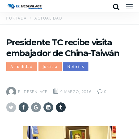
Search
Men
PORTADA
ACTUALIDAD
Presidente TC recibe visita
embajador de China-Taiwán
Actualidad
Justicia
Noticias
EL DESENLACE
9 MARZO, 2016
0
Twitter
Facebook
Google+
Linkedin
Tumblr