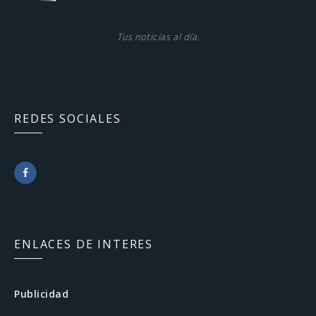
Tus noticias al día.
REDES SOCIALES
F
a
c
ENLACES DE INTERES
e
b
Publicidad
o