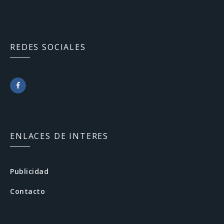
REDES SOCIALES
F
a
c
ENLACES DE INTERES
e
b
Publicidad
o
Contacto
o
k