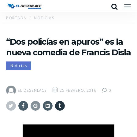
Search
Men
PORTADA
NOTICIAS
“Dos policías en apuros” es la
nueva comedia de Francis Disla
Noticias
EL DESENLACE
25 FEBRERO, 2016
0
Twitter
Facebook
Google+
Linkedin
Tumblr