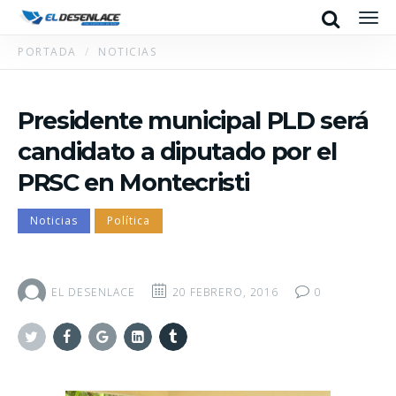
Search
Men
PORTADA
NOTICIAS
Presidente municipal PLD será
candidato a diputado por el
PRSC en Montecristi
Noticias
Política
EL DESENLACE
20 FEBRERO, 2016
0
Twitter
Facebook
Google+
Linkedin
Tumblr