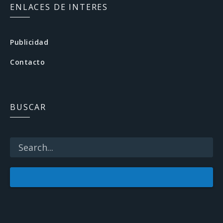
c
ENLACES DE INTERES
e
b
Publicidad
o
Contacto
o
k
BUSCAR