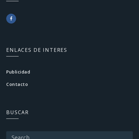
F
a
c
ENLACES DE INTERES
e
b
Publicidad
o
Contacto
o
k
BUSCAR