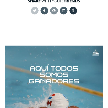
SHARE
WITH YOUR
FRIENDS
!
Twitter
Facebook
Google+
Linkedin
Tumblr