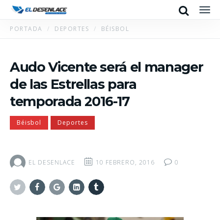
Search
Men
PORTADA
DEPORTES
BÉISBOL
Audo Vicente será el manager
de las Estrellas para
temporada 2016-17
Béisbol
Deportes
EL DESENLACE
10 FEBRERO, 2016
0
Twitter
Facebook
Google+
Linkedin
Tumblr