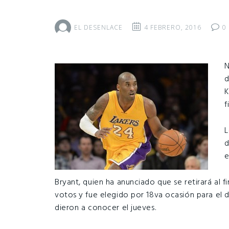
EL DESENLACE
4 FEBRERO, 2016
0
N
d
K
f
L
d
e
Bryant, quien ha anunciado que se retirará al f
votos y fue elegido por 18va ocasión para el 
dieron a conocer el jueves.