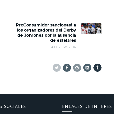
ProConsumidor sancionará a
los organizadores del Derby
de Jonrones por la ausencia
de estelares
4 FEBRERO, 2016
Twitter
Facebook
Google+
Linkedin
Tumblr
S SOCIALES
ENLACES DE INTERES