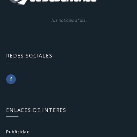
Tus noticias al día.
REDES SOCIALES
F
a
c
ENLACES DE INTERES
e
b
Publicidad