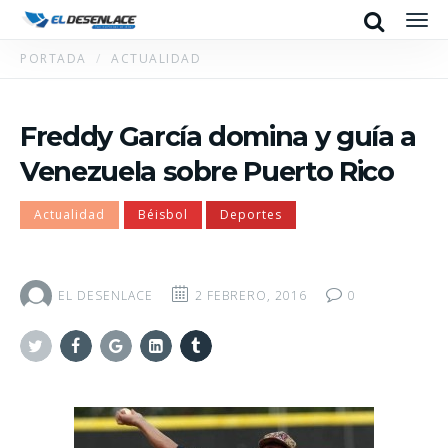
Search
Men
PORTADA
ACTUALIDAD
Freddy García domina y guía a
Venezuela sobre Puerto Rico
Actualidad
Béisbol
Deportes
EL DESENLACE
2 FEBRERO, 2016
0
Twitter
Facebook
Google+
Linkedin
Tumblr